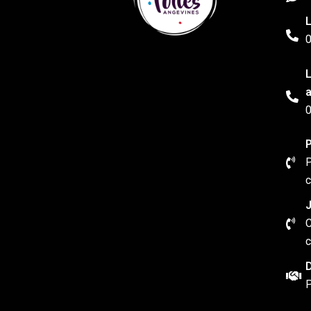
L
0
L
a
0
P
P
c
J
C
c
D
P